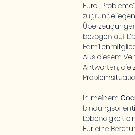
Eure „Probleme“
zugrundeliege
Überzeugungen u
bezogen auf Dei
Familienmitglied
Aus diesem Ver
Antworten, die
Problemsituatio
In meinem
Coa
bindungsorient
Lebendigkeit ein
Für eine Beratu