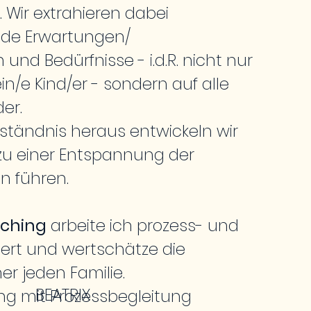
. Wir extrahieren dabei
nde Erwartungen/
nd Bedürfnisse - i.d.R. nicht nur
n/e Kind/er - sondern auf alle
er.
ständnis heraus entwickeln wir
 zu einer Entspannung der
n führen.
ching
arbeite ich prozess- und
iert und wertschätze die
er jeden Familie.
BEATRIX
ng mit Prozessbegleitung