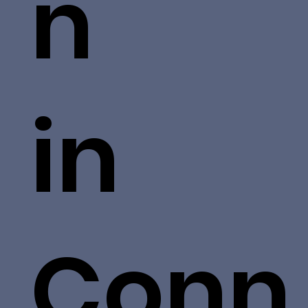
n
in
Conn