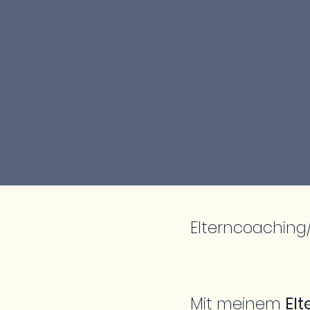
Elterncoaching
Mit meinem
El