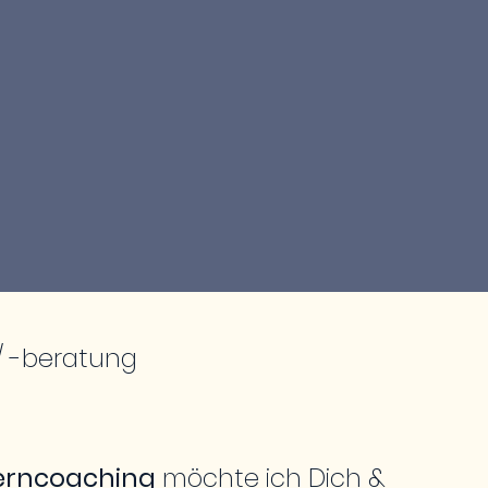
/ -beratung
terncoaching
möchte ich Dich &